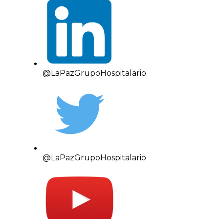
@LaPazGrupoHospitalario
@LaPazGrupoHospitalario