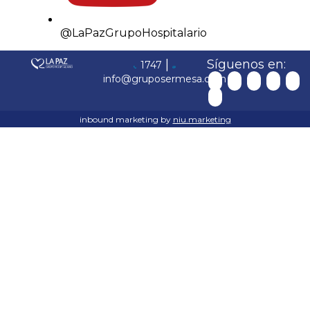
@LaPazGrupoHospitalario
|
Síguenos en:
1747
info@gruposermesa.com
inbound marketing by
niu.marketing