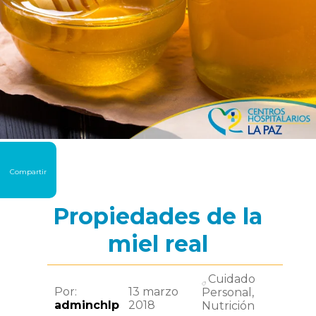
Compartir
Propiedades de la
miel real
Cuidado
Por:
13 marzo
Personal,
adminchlp
2018
Nutrición